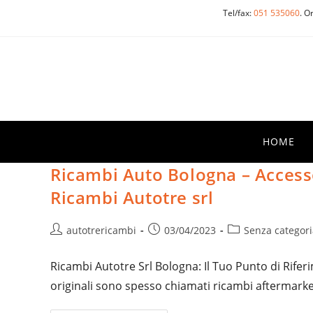
Salta
Tel/fax:
051 535060
. O
al
contenuto
HOME
Ricambi Auto Bologna – Accesso
Ricambi Autotre srl
Autore
Articolo
Categoria
autotrericambi
03/04/2023
Senza categori
dell'articolo:
pubblicato:
dell'articolo:
Ricambi Autotre Srl Bologna: Il Tuo Punto di Rife
originali sono spesso chiamati ricambi aftermarke