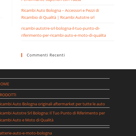
Ricambi Auto Bologna – Accessori e Pezzi di
Ricambio di Qualità | Ricambi Autotre srl
ricambi-autotre-srl-bologna-il-tuo-punto-di-
riferimento-per-ricambi-auto-e-moto-di-qualita
Commenti Recenti
HOME
RODOTTI
icambi Auto Bologna originali aftermarket per tutte le auto
icambi Autotre Srl Bologna: Il Tuo Punto di Riferimento per
icambi Auto e Moto di Qualità
atterie-auto-e-moto-bologna