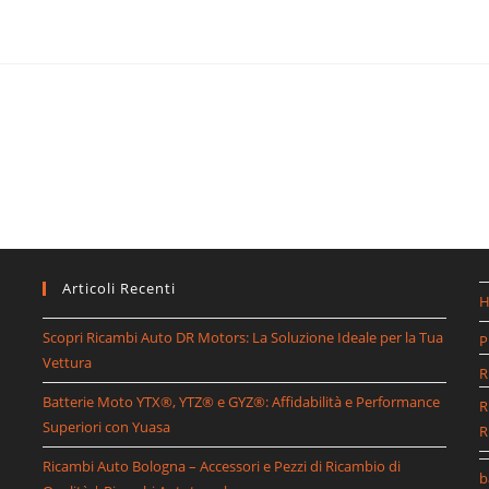
Articoli Recenti
Scopri Ricambi Auto DR Motors: La Soluzione Ideale per la Tua
P
Vettura
R
Batterie Moto YTX®, YTZ® e GYZ®: Affidabilità e Performance
R
Superiori con Yuasa
R
Ricambi Auto Bologna – Accessori e Pezzi di Ricambio di
b