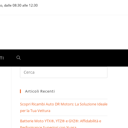
to, dalle 08:30 alle 12:30
TI
Search
this
website
Articoli Recenti
Scopri Ricambi Auto DR Motors: La Soluzione Ideale
per la Tua Vettura
Batterie Moto YTX®, YTZ® e GYZ®: Affidabilità e
Performance Superiori con Yuasa