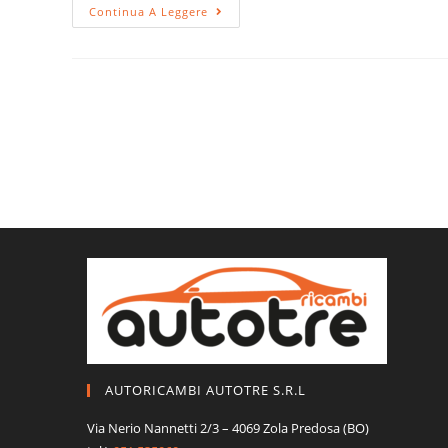
Ricambi
Continua A Leggere
Auto
Bologna
–
Accessori
E
Pezzi
Di
Ricambio
Di
Qualità
|
Ricambi
Autotre
Srl
AUTORICAMBI AUTOTRE S.R.L
Via Nerio Nannetti 2/3 – 4069 Zola Predosa (BO)